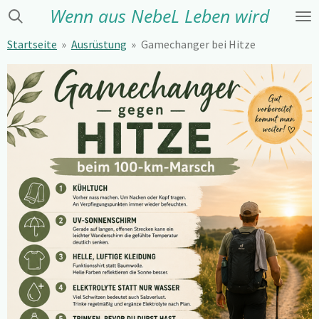
Wenn aus NebeL Leben wird
Zum
Hauptinhalt
Startseite
»
Ausrüstung
»
Gamechanger bei Hitze
springen