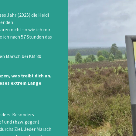
es Jahr (2025) die Heidi
er den
ren nicht so wie ich mir
e ich nach 57 Stunden das
ten Marsch bei KM 80
zen, was treibt dich an,
ieses extrem Lange
anders. Besonders
f und (bzw. gegen)
durchs Ziel. Jeder Marsch