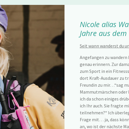
Nicole alias W
Jahre aus dem 
Seit wann wanderst du u
Angefangen zu wandern h
genau erinnern. Zur dama
zum Sport in ein Fitnes
dort Kraft-Ausdauer zu tr
Freundin zu mir…“sag ma
Mammutmärschen oder M
ich da schon einiges drü
ich Ihr auch. Sie fragte m
teilnehmen?“ Ich überle
Frage mit… ja, dass kö
an, wo ist der nächste M