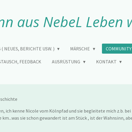
n aus NebeL Leben 
 ( NEUES, BERICHTE USW. )
MÄRSCHE
COMMUNIT
STAUSCH, FEEDBACK
AUSRÜSTUNG
KONTAKT
eschichte
n, ich kenne Nicole vom Kölnpfad und sie begleitete mich z.b. bei
le km...was sie schon gewandert ist am Stück , ist der Wahnsinn, abe