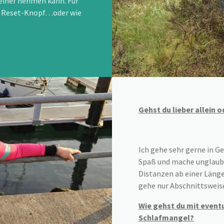
keiner nehmen kann. Für
der Reset-Knopf…oder wie
Gehst du lieber allein 
Ich gehe sehr gerne in Ge
Spaß und mache unglaubli
Distanzen ab einer Länge
gehe nur Abschnittswei
Wie gehst du mit event
Schlafmangel?