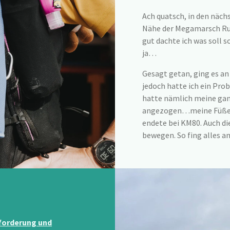
Ach quatsch, in den näch
Nähe der Megamarsch R
gut dachte ich was soll 
ja…
Gesagt getan, ging es a
jedoch hatte ich ein P
hatte nämlich meine ga
angezogen…meine Füß
endete bei KM80. Auch d
bewegen. So fing alles 
forderung und