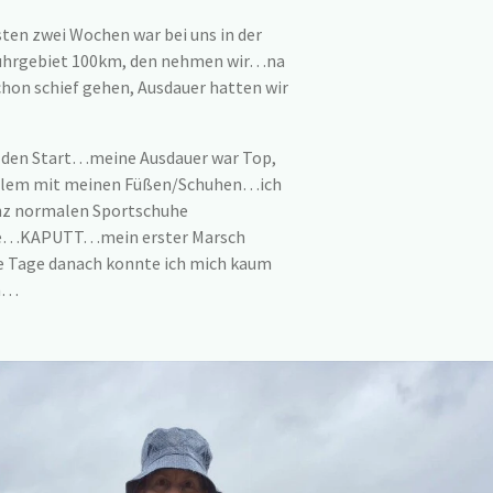
sten zwei Wochen war bei uns in der
uhrgebiet 100km, den nehmen wir…na
schon schief gehen, Ausdauer hatten wir
n den Start…meine Ausdauer war Top,
roblem mit meinen Füßen/Schuhen…ich
nz normalen Sportschuhe
e…KAPUTT…mein erster Marsch
ie Tage danach konnte ich mich kaum
an…