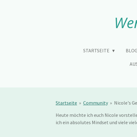
Zum
Hauptinhalt
Wen
springen
STARTSEITE
BLOG
AU
Startseite
»
Community
»
Nicole's G
Heute möchte ich euch Nicole vorstelle
ich ein absolutes Mindset und viele vie