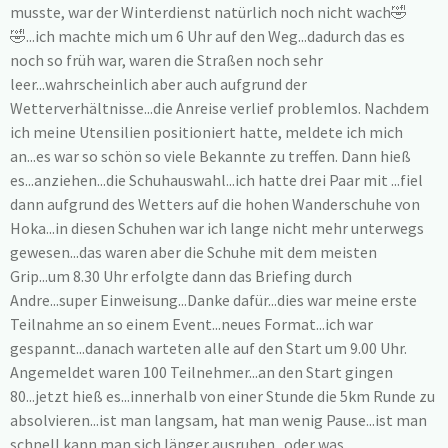
musste, war der Winterdienst natürlich noch nicht wach🤣
🤣...ich machte mich um 6 Uhr auf den Weg...dadurch das es
noch so früh war, waren die Straßen noch sehr
leer...wahrscheinlich aber auch aufgrund der
Wetterverhältnisse...die Anreise verlief problemlos. Nachdem
ich meine Utensilien positioniert hatte, meldete ich mich
an...es war so schön so viele Bekannte zu treffen. Dann hieß
es...anziehen...die Schuhauswahl...ich hatte drei Paar mit ...fiel
dann aufgrund des Wetters auf die hohen Wanderschuhe von
Hoka...in diesen Schuhen war ich lange nicht mehr unterwegs
gewesen...das waren aber die Schuhe mit dem meisten
Grip...um 8.30 Uhr erfolgte dann das Briefing durch
Andre...super Einweisung...Danke dafür...dies war meine erste
Teilnahme an so einem Event...neues Format...ich war
gespannt...danach warteten alle auf den Start um 9.00 Uhr.
Angemeldet waren 100 Teilnehmer...an den Start gingen
80...jetzt hieß es...innerhalb von einer Stunde die 5km Runde zu
absolvieren...ist man langsam, hat man wenig Pause...ist man
schnell kann man sich länger ausruhen...oder was