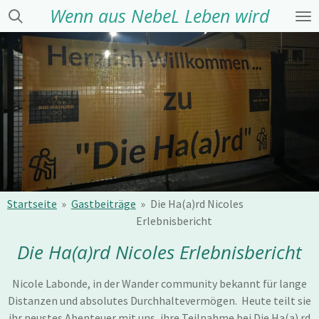
Wenn aus NebeL Leben wird
Zum
Hauptinhalt
springen
Startseite
»
Gastbeiträge
»
Die Ha(a)rd Nicoles
Erlebnisbericht
Die Ha(a)rd Nicoles Erlebnisbericht
Nicole Labonde, in der Wander community bekannt für lange
Distanzen und absolutes Durchhaltevermögen. Heute teilt sie
ihr neustes Abenteuer mit uns, ihre Teilnahme bei Die Ha(a) rd