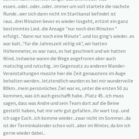
essen...oder...oder...oder...immer um voll startete die nächste
Runde...wer sich dann nicht im Startkanal befindet ist
raus...drei Minuten bevor es wieder losgeht, ertönt ein ganz
bestimmtes Lied...die Ansage "nur noch drei Minuten "
erfolgt..."dann nur noch eine Minute"...und los ging's wieder...es
war kalt..."für die Jahreszeit völlig ok", wir hatten
Höhenmeter, es war nass, es hat geschneit und wir hatten
Wind...teilweise waren die Wege angefroren aber auch
matschig und rutschig...im Gegensatz zu anderen Wander-
Veranstaltungen musste hier die Zeit genaustens im Auge
behalten werden...letztendlich wurden es bei mir wundervolle
80km...mein persönliches Ziel war es, unter die ersten 50 zu
kommen, was ich auch geschafft habe...Platz 45...ich muss
sagen, dass was Andre und sein Team dort auf die Beine
gestellt haben, hat mir sehr gut gefallen...ihr wart top...und
ich sage Euch...ich komme wieder...zwar nicht im Sommer...da
ist der Terminkalender schon voll...aber im Winter, da bin ich
gerne wieder dabei...