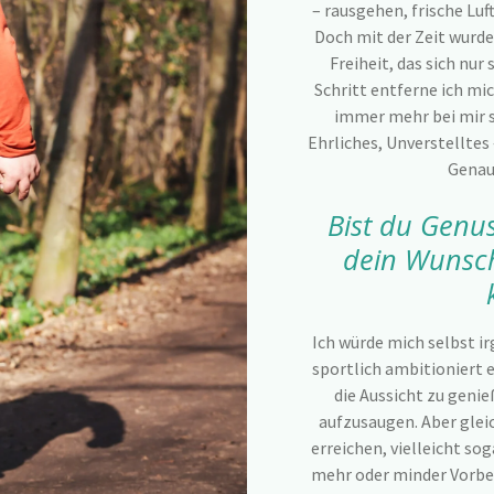
– rausgehen, frische Lu
Doch mit der Zeit wurde 
Freiheit, das sich nur
Schritt entferne ich m
immer mehr bei mir s
Ehrliches, Unverstelltes 
Genau 
Bist du Genu
dein Wunsch 
Ich würde mich selbst 
sportlich ambitioniert e
die Aussicht zu gen
aufzusaugen. Aber gleic
erreichen, vielleicht so
mehr oder minder Vorb