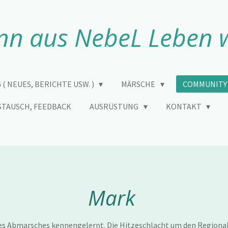
n aus NebeL Leben 
 ( NEUES, BERICHTE USW. )
MÄRSCHE
COMMUNIT
STAUSCH, FEEDBACK
AUSRÜSTUNG
KONTAKT
Mark
des Abmarsches kennengelernt. Die Hitzeschlacht um den Regiona