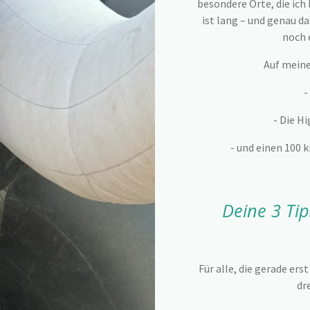
besondere Orte, die ich 
ist lang – und genau da
noch 
Auf meine
-
- Die H
- und einen 100
Deine 3 Tip
Für alle, die gerade er
dr