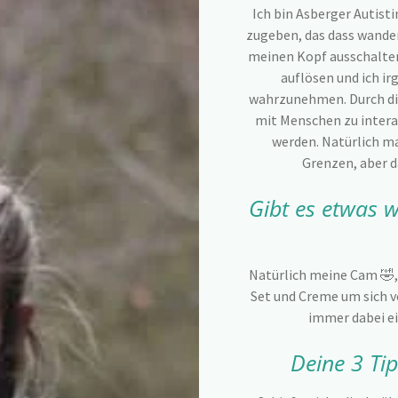
Ich bin Asberger Autisti
zugeben, das dass wandern
meinen Kopf ausschalten
auflösen und ich i
wahrzunehmen. Durch di
mit Menschen zu interag
werden. Natürlich m
Grenzen, aber da
Gibt es etwas 
Natürlich meine Cam 🤣, 
Set und Creme um sich 
immer dabei e
Deine 3 Tip