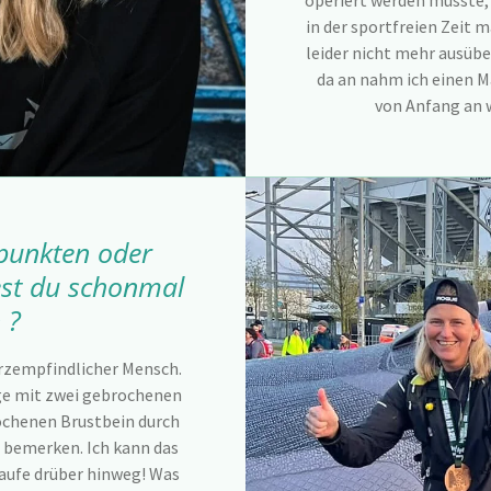
operiert werden musste, h
in der sportfreien Zeit 
leider nicht mehr ausüb
da an nahm ich einen M
von Anfang an 
fpunkten oder
st du schonmal
 ?
erzempfindlicher Mensch.
ge mit zwei gebrochenen
ochenen Brustbein durch
u bemerken. Ich kann das
laufe drüber hinweg! Was