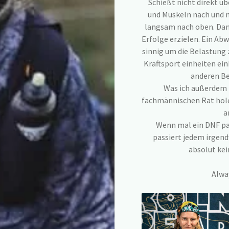
Schießt nicht direkt ü
und Muskeln nach und n
langsam nach oben. Dann
Erfolge erzielen. Ein Abw
sinnig um die Belastung
Kraftsport einheiten ei
anderen B
Was ich außerdem 
fachmännischen Rat hol
a
Wenn mal ein DNF pass
passiert jedem irgen
absolut kei
Alwa