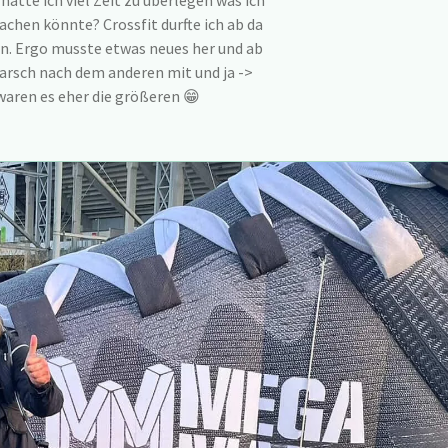
atte ich viel Zeit zu überlegen was ich
machen könnte? Crossfit durfte ich ab da
en. Ergo musste etwas neues her und ab
arsch nach dem anderen mit und ja ->
waren es eher die größeren 😁