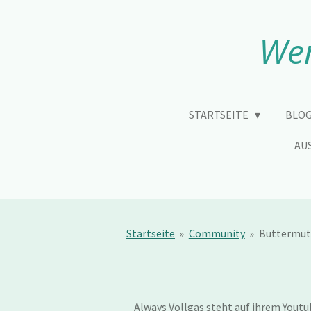
Zum
Hauptinhalt
Wen
springen
STARTSEITE
BLOG
AU
Startseite
»
Community
»
Buttermütz
Always Vollgas steht auf ihrem Youtub