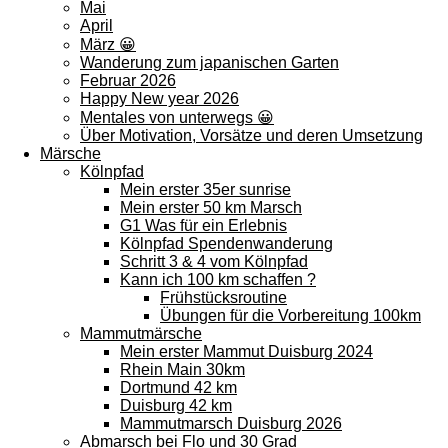
Mai
April
März 😀
Wanderung zum japanischen Garten
Februar 2026
Happy New year 2026
Mentales von unterwegs 😀
Über Motivation, Vorsätze und deren Umsetzung
Märsche
Kölnpfad
Mein erster 35er sunrise
Mein erster 50 km Marsch
G1 Was für ein Erlebnis
Kölnpfad Spendenwanderung
Schritt 3 & 4 vom Kölnpfad
Kann ich 100 km schaffen ?
Frühstücksroutine
Übungen für die Vorbereitung 100km
Mammutmärsche
Mein erster Mammut Duisburg 2024
Rhein Main 30km
Dortmund 42 km
Duisburg 42 km
Mammutmarsch Duisburg 2026
Abmarsch bei Flo und 30 Grad