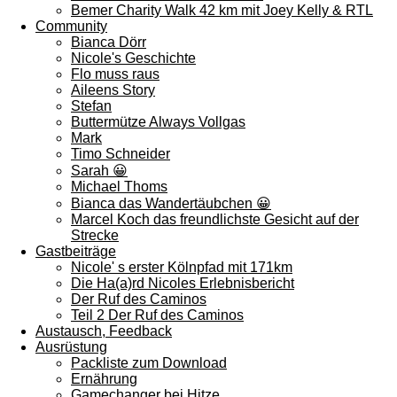
Bemer Charity Walk 42 km mit Joey Kelly & RTL
Community
Bianca Dörr
Nicole's Geschichte
Flo muss raus
Aileens Story
Stefan
Buttermütze Always Vollgas
Mark
Timo Schneider
Sarah 😀
Michael Thoms
Bianca das Wandertäubchen 😀
Marcel Koch das freundlichste Gesicht auf der
Strecke
Gastbeiträge
Nicole' s erster Kölnpfad mit 171km
Die Ha(a)rd Nicoles Erlebnisbericht
Der Ruf des Caminos
Teil 2 Der Ruf des Caminos
Austausch, Feedback
Ausrüstung
Packliste zum Download
Ernährung
Gamechanger bei Hitze