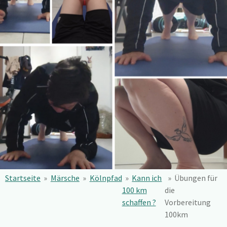
Startseite
»
Märsche
»
Kölnpfad
»
Kann ich
»
Übungen für
100 km
die
schaffen ?
Vorbereitung
100km